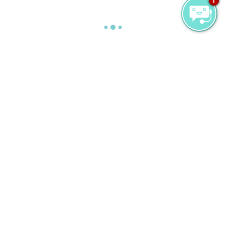
1
ハニファルー湾
ユネスコ生物圏保護区のお宝は間違いなくハニフ
ァルー湾と言えるでしょう。シーズン中には世界
最大のマンタレイの群れを見ることができます。
また、ジンベエザメの生息地でもあります。これ
らの平和的な海の巨人たちと一緒にシュノーケリ
ングできるなんて、絶対に見逃せない体験です
ね。
毎年6月から11月にかけてがシーズンであります
が、彼らに出会える機会は潮の満ち引きや月の満