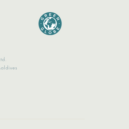
td.
Maldives
8