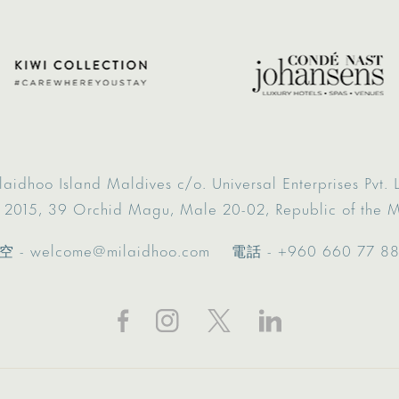
laidhoo Island Maldives
c/o. Universal Enterprises Pvt. L
 2015,
39 Orchid Magu,
Male 20-02,
Republic of the 
空 -
welcome@milaidhoo.com
電話 -
+960 660 77 8