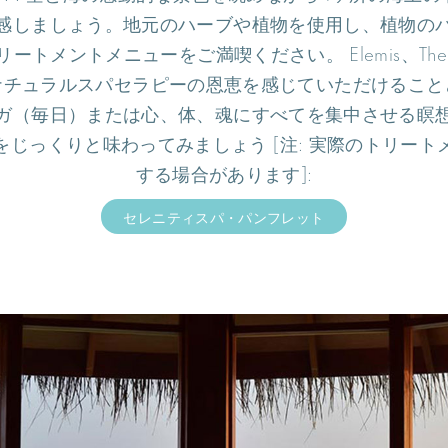
感しましょう。地元のハーブや植物を使用し、植物の
トメントメニューをご満喫ください。 Elemis、Thera
ナチュラルスパセラピーの恩恵を感じていただけること
ガ（毎日）または心、体、魂にすべてを集中させる瞑
じっくりと味わってみましょう [注: 実際のトリー
する場合があります]:
セレニティスパ・パンフレット