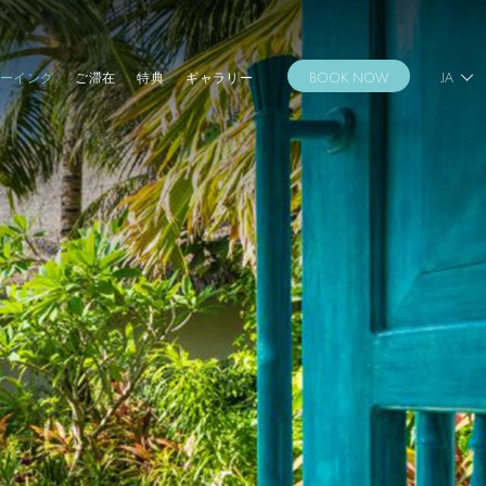
ーイング
ご滞在
特典
ギャラリー
BOOK NOW
JA