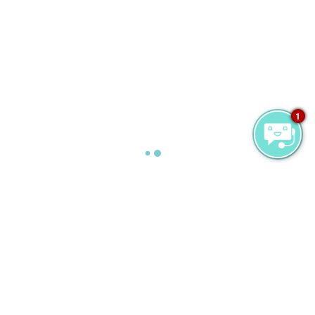
1
ウォーターヴィラ（プライ
ベートプール付き）
海上の高床式家屋、広々とした（245平方メート
ル）のかやぶき屋根のヴィラは穏やかで光に溢
れ、プライベートの淡水インフィニティプール、