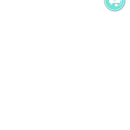
Compass Pool Bar
ゆっくりとくつろぎ、海を見渡すインフィニティ
プールに心を奪われてしまう、それがこの場所で
す。お腹が空いたら、魅力的な搾りたてのジュー
ス、インフューズドウォーター、カクテルそして
薪窯オーブンで焼いた美味しいピザ、お弁当、新
鮮なサラダ、サンドイッチ等の軽食を用意してお
待ちしています。太陽が沈んでもお楽しみは終わ
りません。サンラウンジャーを探して、このエリ
アが落ち着いたラウンジに変身する様をじっくり
とご覧ください。09:00 から深夜まで毎日営業し