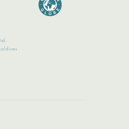
td.
Maldives
8