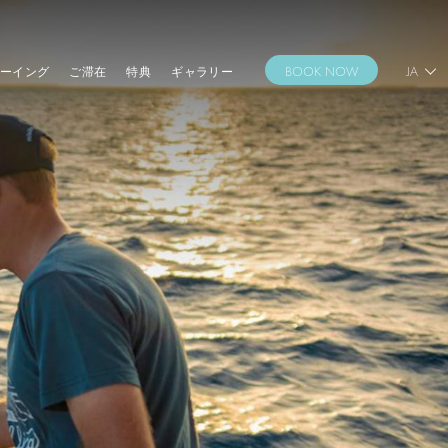
ーイング
ご滞在
特典
ギャラリー
BOOK NOW
JA