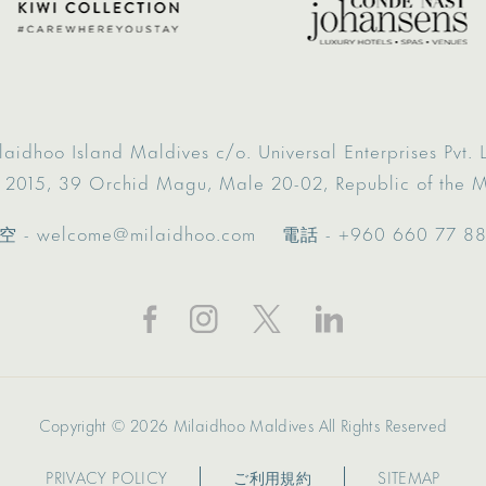
laidhoo Island Maldives
c/o. Universal Enterprises Pvt. L
 2015,
39 Orchid Magu,
Male 20-02,
Republic of the 
空 -
welcome@milaidhoo.com
電話 -
+960 660 77 8
Copyright © 2026 Milaidhoo Maldives All Rights Reserved
PRIVACY POLICY
ご利用規約
SITEMAP