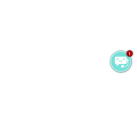
1
レストラン & バー
ミライドゥでは、スッキリとした風味の本格的な
軽食に重点を置いたお食事を提供することに尽力
しています。気軽で素敵な雰囲気の中で、卓越し
たお食事をサーブして、お客さまの感覚に訴えか