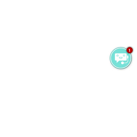
1
Shoreline Grill Wine Room
コルクをポンっと1、2個抜く時間です。ディナー
の前にここへ立ち寄ったり、それとも食後のお楽
しみに取っておくか、もしかしたら午後の目覚め
の一杯に、いずれもあなた次第です。ずらりと並