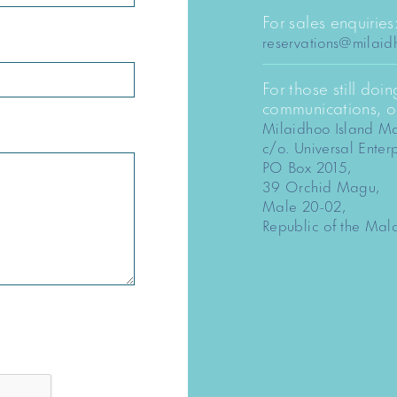
For sales enquiries
reservations@milai
For those still doi
communications, ou
Milaidhoo Island Ma
c/o. Universal Enterp
PO Box 2015,
39 Orchid Magu,
Male 20-02,
Republic of the Mal