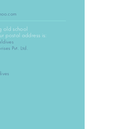
:
dhoo.com
ng old school
r postal address is:
ldives
rises Pvt. Ltd.
dives