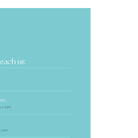
reach us:
es:
o.com
.com