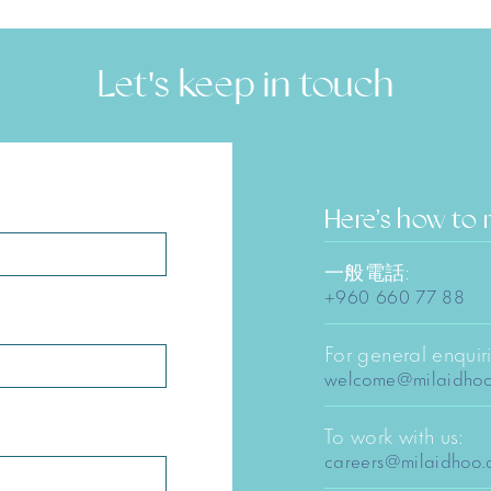
Let's keep in touch
Here’s how to 
一般電話:
+960 660 77 88
For general enquiri
welcome@milaidho
To work with us:
careers@milaidhoo