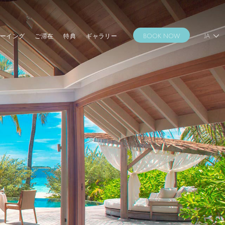
ーイング
ご滞在
特典
ギャラリー
BOOK NOW
JA