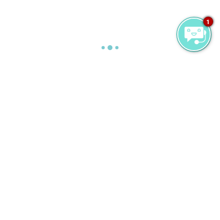
1
Sitemap
Herzlich willkommen auf
Milaidhoo Maldives
Unsere Familie
Medienzentrum
Downloads
Image Library
Press Releases
Umwelt