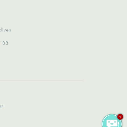
diven
7 88
AP
1