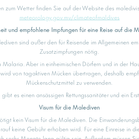
n zum Wetter finden Sie auf der Website des maledivi
meteorology.gov.mv/climateofmaldives
it und empfohlene Impfungen für eine Reise auf die 
alediven sind außer den für Reisende im Allgemeinen e
Zusatzimpfungen nötig.
 Malaria. Aber in einheimischen Dörfern und in der Ha
wird von tagaktiven Mücken übertragen, deshalb empfeh
Mückenschutzmittel zu verwenden.
l gibt es einen ansässigen Rettungssanitäter und ein Ers
Visum für die Malediven
ötigt kein Visum für die Malediven. Die Einwanderungs
rauf keine Gebühr erhoben wird. Für eine Einreise in d
och sechs Monate lang gültig sein. Außerdem müssen Si