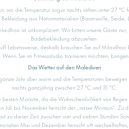
, wo die Temperatur sogar nachts selten unter 27 °C fäl
e Bekleidung aus Naturmaterialien (Baumwolle, Seide, L
laidhoo ist unkompliziert: Wir bitten unsere Gäste nur, 
Badebekleidung abzusehen.
fuß-Lebensweise, deshalb brauchen Sie auf Milaidhoo k
 Wenn Sie im Fitnessstudio trainieren möchten, bringen 
Das Wetter auf den Malediven
 ganze Jahr über warm und die Temperaturen bewegen s
nachts ganzjährig zwischen 27 °C und 31 °C.
die besten Monate, da die Wahrscheinlichkeit von Regen 
n Juli bis November herrscht der „nasse Monsun“. Zu di
bst zu dieser Zeit zwischen vier und sieben Stunden Son
naten Mai und Dezember herrscht oft wechselhaftes, 