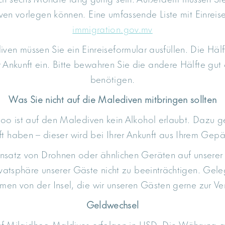
ven vorlegen können. Eine umfassende Liste mit Einreis
immigration.gov.mv
diven müssen Sie ein Einreiseformular ausfüllen. Die Häl
nkunft ein. Bitte bewahren Sie die andere Hälfte gut a
benötigen.
Was Sie nicht auf die Malediven mitbringen sollten
hoo ist auf den Malediven kein Alkohol erlaubt. Dazu g
ft haben – dieser wird bei Ihrer Ankunft aus Ihrem Gep
insatz von Drohnen oder ähnlichen Geräten auf unserer In
ivatsphäre unserer Gäste nicht zu beeinträchtigen. Gele
en von der Insel, die wir unseren Gästen gerne zur Ver
Geldwechsel
uf Milaidhoo Maldives erfolgen in USD. Die Währung au