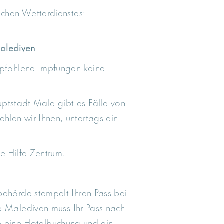
schen Wetterdienstes:
Malediven
mpfohlene Impfungen keine
uptstadt Male gibt es Fälle von
len wir Ihnen, untertags ein
te-Hilfe-Zentrum.
behörde stempelt Ihren Pass bei
ie Malediven muss Ihr Pass nach
e eine Hotelbuchung und ein