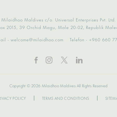
Milaidhoo Maldives
c/o. Universal Enterprises Pvt. Ltd.
ox 2015,
39 Orchid Magu,
Male 20-02,
Republik Male
ail -
welcome@milaidhoo.com
Telefon -
+960 660 7
Copyright © 2026 Milaidhoo Maldives All Rights Reserved
RIVACY POLICY
TERMS AND CONDITIONS
SITEM