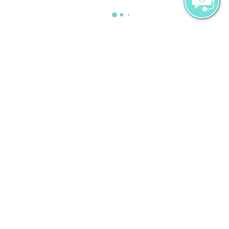
Momente für Zwei
Ihre romantische Geschichte auf
Milaidhoo
Das Paket „Momente für Zwei“
umfasst:
Tägliches Frühstück in unserem All-
Day-Dining-Restaurant Ocean
Zugang zu unserer Milaidhoo