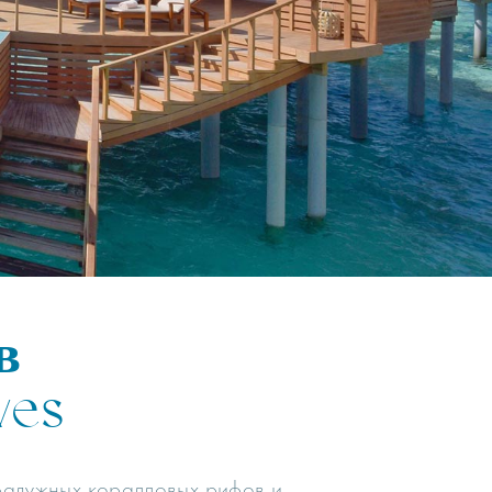
в
ves
 радужных коралловых рифов и