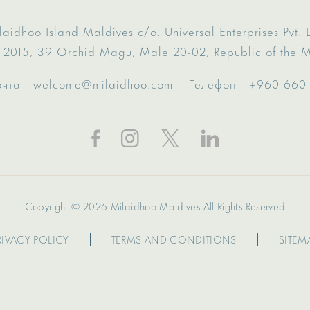
laidhoo Island Maldives
c/o. Universal Enterprises Pvt. L
 2015,
39 Orchid Magu,
Male 20-02,
Republic of the 
очта -
welcome@milaidhoo.com
Телефон -
+960 660
Copyright © 2026 Milaidhoo Maldives All Rights Reserved
RIVACY POLICY
TERMS AND CONDITIONS
SITEM