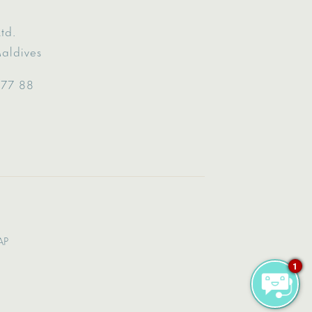
td.
Maldives
 77 88
AP
1