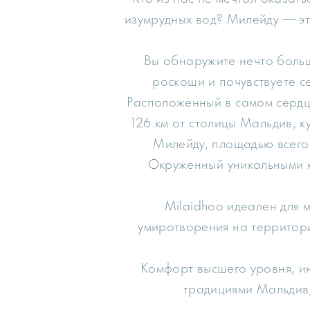
изумрудных вод? Милейду — эт
Вы обнаружите нечто больш
роскоши и почувствуете с
Расположенный в самом сердц
126 км от столицы Мальдив, к
Милейду, площадью всего 
Окруженный уникальными к
Milaidhoo идеален для 
умиротворения на территори
Комфорт высшего уровня, ин
традициями Мальдив