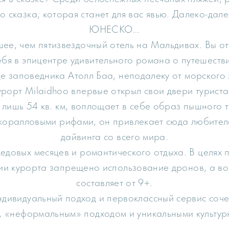
о сказка, которая станет для вас явью. Далеко-дал
ЮНЕСКО…
ее, чем пятизвездочный отель на Мальдивах. Вы 
ебя в эпицентре удивительного романа о путешестви
е заповедника Атолл Баа, неподалеку от морского 
урорт Milaidhoo впервые открыл свои двери турист
лишь 54 кв. км, воплощает в себе образ пышного 
оралловыми рифами, он привлекает сюда любител
дайвинга со всего мира.
медовых месяцев и романтического отдыха. В целях
и курорта запрещено использование дронов, а во
составляет от 9+.
дивидуальный подход и первоклассный сервис соче
, «неформальным» подходом и уникальными культур