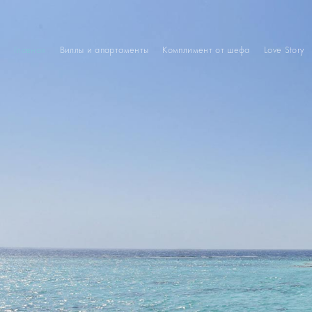
Главная
Виллы и апартаменты
Комплимент от шефа
Love Story