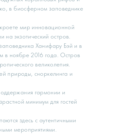
еко, в биосферном заповеднике
откроете мир инновационной
и на экзотический остров.
заповедника Ханифару Бэй и в
ам в ноябре 2016 года. Остров
тропического великолепия.
ей природы, сноркелинга и
 поддержания гармонии и
зрастной минимум для гостей
таются здесь с аутентичными
ными мероприятиями.