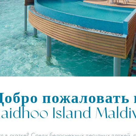
Добро пожаловать 
laidhoo Island Maldi
ься в сказке? Среди белоснежных песчаных пляжей,