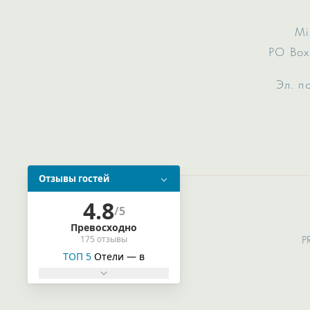
Mi
PO Box
Эл. п
P